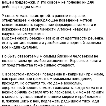
вашей поддержки. И это совсем не полезно ни для
ребёнка, ни для мамы.
У совсем маленьких детей, в раннем возрасте,
отвергающее и неодобряющее поведение матери
может вызывать нарушение формирования мозга и
искажение развития личности. А также неврозы и
нарушения иммунитета.
Выраженность реакций зависит от адаптивости ребёнка,
его чувствительности и устойчивости нервной системы.
Все индивидуально.
Но быть отвергаемым самым близким человеком не
полезно всем детям без исключения. Взрослые, кстати,
от предательства тоже сильно страдают.
С возрастом «плохое» поведение и «капризы» при маме,
как правило, при грамотном мамимом поведении,
проходят. Но остаётся то, что даже взрослый,
сдержанный человек, может заплакать, когда мама его
нежно обняла, сказала что то ласковое. Он может прийти
к маме, опустошенный внешним миром и проблемами
и, прижавшись к ней, подлежать рядышком тихо. Иди
посидеть рядом. И становится легче.