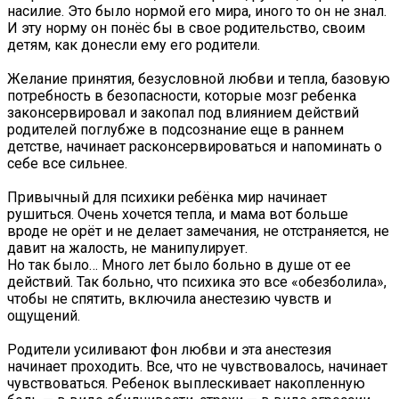
насилие. Это было нормой его мира, иного то он не знал.
И эту норму он понёс бы в свое родительство, своим
детям, как донесли ему его родители.
Желание принятия, безусловной любви и тепла, базовую
потребность в безопасности, которые мозг ребенка
законсервировал и закопал под влиянием действий
родителей поглубже в подсознание еще в раннем
детстве, начинает расконсервироваться и напоминать о
себе все сильнее.
Привычный для психики ребёнка мир начинает
рушиться. Очень хочется тепла, и мама вот больше
вроде не орёт и не делает замечания, не отстраняется, не
давит на жалость, не манипулирует.
Но так было… Много лет было больно в душе от ее
действий. Так больно, что психика это все «обезболила»,
чтобы не спятить, включила анестезию чувств и
ощущений.
Родители усиливают фон любви и эта анестезия
начинает проходить. Все, что не чувствовалось, начинает
чувствоваться. Ребенок выплескивает накопленную