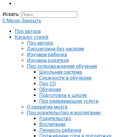
Искать:
0
Меню
Закрыть
Про автора
Каталог статей
Про автора
Дисциплина без насилия
Изучаем ребенка
Изучаем родителя
Про сопровождение обучения
Школьная система
Сложности в обучении
Про СО
Обучение
Подготовка к школе
Про развивающие услуги
О развитии мозга
Про родительство и воспитание
Родительство
Воспитание
Личность ребенка
Проживание горя и поддержка