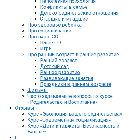
Неполезная психология
Конфликты в семье
Детско-родительские отношения
Старшие и младшие
Про здоровье ребенка
Про социализацию
Про наше СО
Наше СО
Игры
Про ранний возраст и раннее развитие
Ранний возраст
Детский сад
Раннее развитие
Развивающие занятия
Праздники в раннем возрасте
Фильмы
Часто задаваемые вопросы о курсе
«Родительство и Воспитание»
Отзывы
Курс «Эволюция вашего родительства»
Курс «Современная социализация»
Курс «Дети и гаджеты. Безопасность и
Баланс»
0