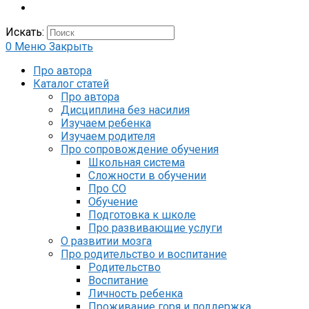
Искать:
0
Меню
Закрыть
Про автора
Каталог статей
Про автора
Дисциплина без насилия
Изучаем ребенка
Изучаем родителя
Про сопровождение обучения
Школьная система
Сложности в обучении
Про СО
Обучение
Подготовка к школе
Про развивающие услуги
О развитии мозга
Про родительство и воспитание
Родительство
Воспитание
Личность ребенка
Проживание горя и поддержка