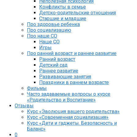
Неполезная психология
Конфликты в семье
Детско-родительские отношения
Старшие и младшие
Про здоровье ребенка
Про социализацию
Про наше СО
Наше СО
Игры
Про ранний возраст и раннее развитие
Ранний возраст
Детский сад
Раннее развитие
Развивающие занятия
Праздники в раннем возрасте
Фильмы
Часто задаваемые вопросы о курсе
«Родительство и Воспитание»
Отзывы
Курс «Эволюция вашего родительства»
Курс «Современная социализация»
Курс «Дети и гаджеты. Безопасность и
Баланс»
0