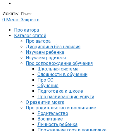
Искать:
0
Меню
Закрыть
Про автора
Каталог статей
Про автора
Дисциплина без насилия
Изучаем ребенка
Изучаем родителя
Про сопровождение обучения
Школьная система
Сложности в обучении
Про СО
Обучение
Подготовка к школе
Про развивающие услуги
О развитии мозга
Про родительство и воспитание
Родительство
Воспитание
Личность ребенка
Проживание горя и поддержка