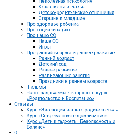
Неполезная психология
Конфликты в семье
Детско-родительские отношения
Старшие и младшие
Про здоровье ребенка
Про социализацию
Про наше СО
Наше СО
Игры
Про ранний возраст и раннее развитие
Ранний возраст
Детский сад
Раннее развитие
Развивающие занятия
Праздники в раннем возрасте
Фильмы
Часто задаваемые вопросы о курсе
«Родительство и Воспитание»
Отзывы
Курс «Эволюция вашего родительства»
Курс «Современная социализация»
Курс «Дети и гаджеты. Безопасность и
Баланс»
0