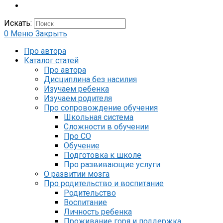
Искать:
0
Меню
Закрыть
Про автора
Каталог статей
Про автора
Дисциплина без насилия
Изучаем ребенка
Изучаем родителя
Про сопровождение обучения
Школьная система
Сложности в обучении
Про СО
Обучение
Подготовка к школе
Про развивающие услуги
О развитии мозга
Про родительство и воспитание
Родительство
Воспитание
Личность ребенка
Проживание горя и поддержка