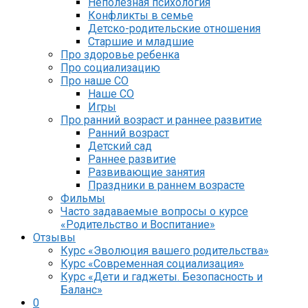
Неполезная психология
Конфликты в семье
Детско-родительские отношения
Старшие и младшие
Про здоровье ребенка
Про социализацию
Про наше СО
Наше СО
Игры
Про ранний возраст и раннее развитие
Ранний возраст
Детский сад
Раннее развитие
Развивающие занятия
Праздники в раннем возрасте
Фильмы
Часто задаваемые вопросы о курсе
«Родительство и Воспитание»
Отзывы
Курс «Эволюция вашего родительства»
Курс «Современная социализация»
Курс «Дети и гаджеты. Безопасность и
Баланс»
0