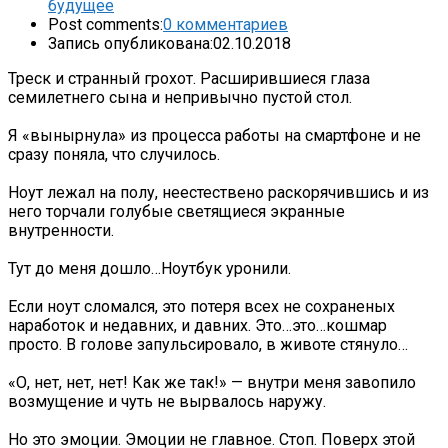
будущее
Post comments:
0 комментариев
Запись опубликована:
02.10.2018
Треск и странный грохот. Расширившиеся глаза
семилетнего сына и непривычно пустой стол.
Я «вынырнула» из процесса работы на смартфоне и не
сразу поняла, что случилось.
Ноут лежал на полу, неестествено раскорячившись и из
него торчали голубые светящиеся экранные
внутренности.
Тут до меня дошло…Ноутбук уронили.
Если ноут сломался, это потеря всех не сохраненых
наработок и недавних, и давних. Это…это…кошмар
просто. В голове запульсировало, в животе стянуло…
«О, нет, нет, нет! Как же так!» — внутри меня завопило
возмущение и чуть не вырвалось наружу.
Но это эмоции. Эмоции не главное. Стоп. Поверх этой