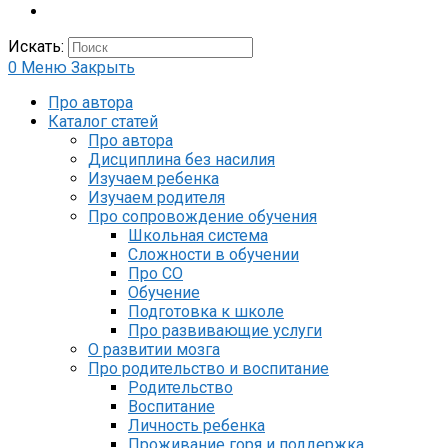
Искать:
0
Меню
Закрыть
Про автора
Каталог статей
Про автора
Дисциплина без насилия
Изучаем ребенка
Изучаем родителя
Про сопровождение обучения
Школьная система
Сложности в обучении
Про СО
Обучение
Подготовка к школе
Про развивающие услуги
О развитии мозга
Про родительство и воспитание
Родительство
Воспитание
Личность ребенка
Проживание горя и поддержка