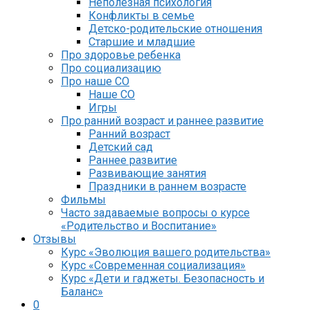
Неполезная психология
Конфликты в семье
Детско-родительские отношения
Старшие и младшие
Про здоровье ребенка
Про социализацию
Про наше СО
Наше СО
Игры
Про ранний возраст и раннее развитие
Ранний возраст
Детский сад
Раннее развитие
Развивающие занятия
Праздники в раннем возрасте
Фильмы
Часто задаваемые вопросы о курсе
«Родительство и Воспитание»
Отзывы
Курс «Эволюция вашего родительства»
Курс «Современная социализация»
Курс «Дети и гаджеты. Безопасность и
Баланс»
0