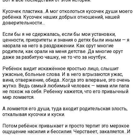
Кусочек пластика…А мог отколоться кусочек души моего
ребёнка. Кусочек наших добрых отношений, нашей
доверительности…
Если бы я не сдержалась, если бы мои установки,
ценности, приоритеты и знания о детях были иными — я
наорала на него в раздражении. Как орут многие
родители, как орали на меня детстве. Да многие орут
даже за разбитую чашку, не то что за ноутбук.
Ребёнок видит искажённое яростью лицо, слышит
ужасные, больные слова. И в него вгрызаются ужас,
вина, отвержение, обида…Когда это впервые, это очень
жутко. Ведь самый любимый человек — мама или папа
не похож на себя. Ребенку кажется, что его привычный
мир ломается.
А ломается его душа, туда входит родительская злость,
откалывая кусочки и куски.
Потом ребёнок привыкает и просто терпит это мерзкое
ощущение насилия и бессилия. Черствеет, закаляется…И