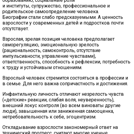
образованию, социальные роли
и институты, супружество, профессиональное и
родительское самоопределение человека.
Биографии стали слабо предсказуемыми. А ценность
взрослости у современных детей и подростков почти
отсутствует.
Взрослая, зрелая позиция человека предполагает
саморегуляцию, эмоциональную зрелость
(рациональность, самоконтроль, отсутствие
импульсивности, управление чувствами),
ответственность, способность к рефлексии, потребность
к труду и устойчивым отношениям.
Взрослый человек стремится состояться в профессии и
в семье. Для него важна сопричастность и достижения.
Инфантильную личность отличают незрелость чувств
(«детские» реакции, слабая воля, неуверенность),
внешний локус контроля (во всем виноваты другие
люди), завышенная или заниженная самооценка,
нетребовательность к себе, эгоцентризм.
Откладывание взрослости закономерный ответ на
технический прогресс, считают многие ученые.