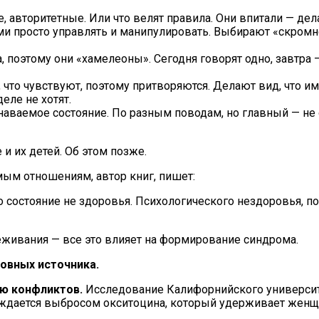
 авторитетные. Или что велят правила. Они впитали — дела
ими просто управлять и манипулировать. Выбирают «скромно
 поэтому они «хамелеоны». Сегодня говорят одно, завтра 
что чувствуют, поэтому притворяются. Делают вид, что им 
еле не хотят.
знаваемое состояние. По разным поводам, но главный — не
 и их детей. Об этом позже.
мым отношениям, автор книг, пишет:
 состояние не здоровья. Психологического нездоровья, по
реживания — все это влияет на формирование синдрома.
овных источника.
ю конфликтов.
Исследование Калифорнийского университ
ождается выбросом окситоцина, который удерживает женщи