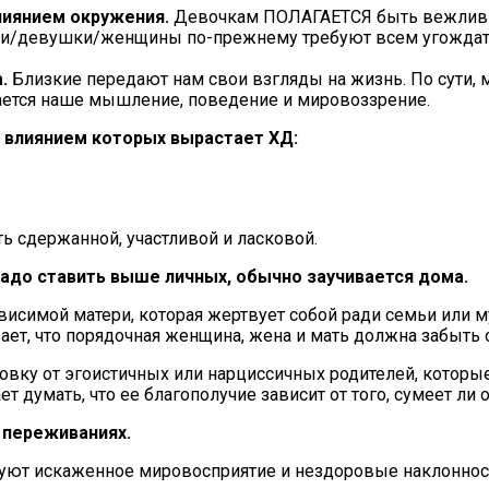
лиянием окружения.
Девочкам ПОЛАГАЕТСЯ быть вежливы
чки/девушки/женщины по-прежнему требуют всем угождать
а.
Близкие передают нам свои взгляды на жизнь. По сути,
ается наше мышление, поведение и мировоззрение.
д влиянием которых вырастает ХД:
ть сдержанной, участливой и ласковой.
надо ставить выше личных, обычно заучивается дома.
висимой матери, которая жертвует собой ради семьи или м
ает, что порядочная женщина, жена и мать должна забыть о
новку от эгоистичных или нарциссичных родителей, которы
ет думать, что ее благополучие зависит от того, сумеет ли
 переживаниях.
уют искаженное мировосприятие и нездоровые наклоннос