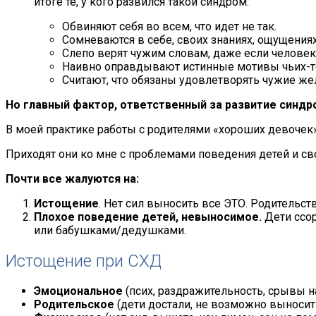
итоге те, у кого развился такой синдром:
Обвиняют себя во всем, что идет не так.
Сомневаются в себе, своих знаниях, ощущениях
Слепо верят чужим словам, даже если человек 
Наивно оправдывают истинные мотивы чьих-то
Считают, что обязаны удовлетворять чужие жел
Но главный фактор, ответственный за развитие синдр
В моей практике работы с родителями «хороших девочек
Приходят они ко мне с проблемами поведения детей и св
Почти все жалуются на:
Истощение
. Нет сил выносить все ЭТО. Родительств
Плохое поведение детей, невыносимое.
Дети ссор
или бабушками/дедушками.
Истощение при СХД
Эмоциональное
(псих, раздражительность, срывы на
Родительское
(дети достали, не возможно выносит