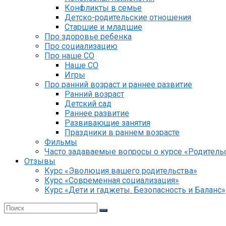
Конфликты в семье
Детско-родительские отношения
Старшие и младшие
Про здоровье ребенка
Про социализацию
Про наше СО
Наше СО
Игры
Про ранний возраст и раннее развитие
Ранний возраст
Детский сад
Раннее развитие
Развивающие занятия
Праздники в раннем возрасте
Фильмы
Часто задаваемые вопросы о курсе «Родительс
Отзывы
Курс «Эволюция вашего родительства»
Курс «Современная социализация»
Курс «Дети и гаджеты. Безопасность и Баланс»