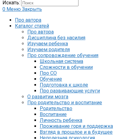
Искать:
0
Меню
Закрыть
Про автора
Каталог статей
Про автора
Дисциплина без насилия
Изучаем ребенка
Изучаем родителя
Про сопровождение обучения
Школьная система
Сложности в обучении
Про СО
Обучение
Подготовка к школе
Про развивающие услуги
О развитии мозга
Про родительство и воспитание
Родительство
Воспитание
Личность ребенка
Проживание горя и поддержка
Взгляд в прошлое и в будущее
Неполезная психология