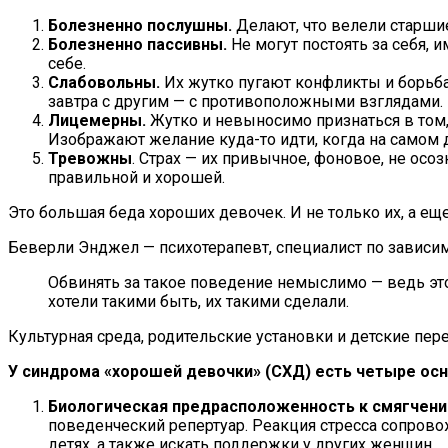
Болезненно послушны.
Делают, что велели старшие,
Болезненно пассивны.
Не могут постоять за себя, 
себе.
Слабовольны.
Их жутко пугают конфликты и борьба,
завтра с другим — с противоположными взглядами.
Лицемерны.
Жутко и невыносимо признаться в том, 
Изображают желание куда-то идти, когда на самом д
Тревожны
. Страх — их привычное, фоновое, не осо
правильной и хорошей.
Это большая беда хороших девочек. И не только их, а еще
Беверли Энджел — психотерапевт, специалист по зависи
Обвинять за такое поведение немыслимо — ведь это
хотели такими быть, их такими сделали.
Культурная среда, родительские установки и детские пе
У синдрома «хорошей девочки» (СХД) есть четыре осн
Биологическая предрасположенность к смягчени
поведенческий репертуар. Реакция стресса сопров
детях, а также искать поддержки у других женщин.