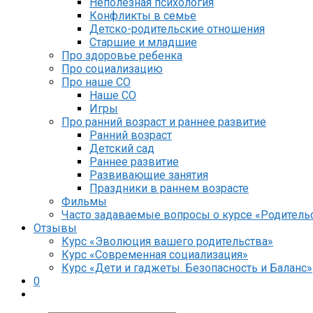
Неполезная психология
Конфликты в семье
Детско-родительские отношения
Старшие и младшие
Про здоровье ребенка
Про социализацию
Про наше СО
Наше СО
Игры
Про ранний возраст и раннее развитие
Ранний возраст
Детский сад
Раннее развитие
Развивающие занятия
Праздники в раннем возрасте
Фильмы
Часто задаваемые вопросы о курсе «Родительс
Отзывы
Курс «Эволюция вашего родительства»
Курс «Современная социализация»
Курс «Дети и гаджеты. Безопасность и Баланс»
0