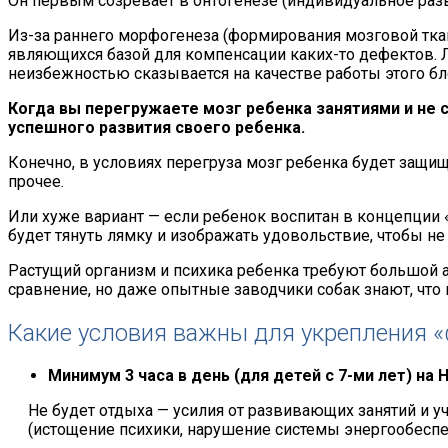
Он первым созревает в онтогенезе (индивидуальное раз
Из-за раннего морфогенеза (формирования мозговой тка
являющихся базой для компенсации каких-то дефектов. 
неизбежностью сказывается на качестве работы этого бл
Когда вы перегружаете мозг ребенка занятиями и не
успешного развития своего ребенка.
Конечно, в условиях перегруза мозг ребенка будет защища
прочее.
Или хуже вариант — если ребенок воспитан в концепции
будет тянуть лямку и изображать удовольствие, чтобы не
Растущий организм и психика ребенка требуют большой а
сравнение, но даже опытные заводчики собак знают, чт
Какие условия важны для укрепления «
Минимум 3 часа в день (для детей с 7-ми лет) н
Не будет отдыха — усилия от развивающих занятий и 
(истощение психики, нарушение системы энергообеспеч