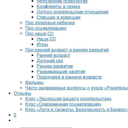
Неполезная психология
Конфликты в семье
Детско-родительские отношения
Старшие и младшие
Про здоровье ребенка
Про социализацию
Про наше СО
Наше СО
Игры
Про ранний возраст и раннее развитие
Ранний возраст
Детский сад
Раннее развитие
Развивающие занятия
Праздники в раннем возрасте
Фильмы
Часто задаваемые вопросы о курсе «Родительс
Отзывы
Курс «Эволюция вашего родительства»
Курс «Современная социализация»
Курс «Дети и гаджеты. Безопасность и Баланс»
0