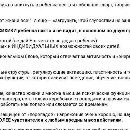
ужно впихнуть в ребенка всего и побольше: спорт, творчес
 от жизни все!”. И еще — «загрузить, чтоб глупостями не зан
ИКИ ребёнка никто и не видит, в основном по двум п
ой (не дай Бог чего-то не додаю ребенку).
ных и ИНДИВИДУАЛЬНЫХ возможностей своих детей.
нальном блоке, который отвечает за активность и «энерг
ые структуры, регулирующие активацию, пластичность и т
 за функции, от которых зависит поведение, обучение, вос
е, качество жизни и многие высшие психические функции 
омпьютера, есть только коробочки с проводами и прочим «
работать как попало или сломается со временем.
 и защищён от «перепадов» напряжения очень хорошо, но
на
БОЛЕЕ чувствителен к любым вредным воздействиям.