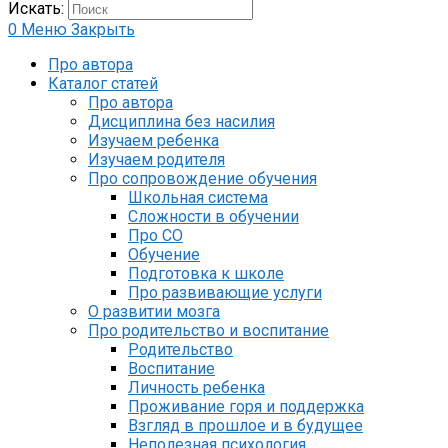
Искать:
0
Меню
Закрыть
Про автора
Каталог статей
Про автора
Дисциплина без насилия
Изучаем ребенка
Изучаем родителя
Про сопровождение обучения
Школьная система
Сложности в обучении
Про СО
Обучение
Подготовка к школе
Про развивающие услуги
О развитии мозга
Про родительство и воспитание
Родительство
Воспитание
Личность ребенка
Проживание горя и поддержка
Взгляд в прошлое и в будущее
Неполезная психология