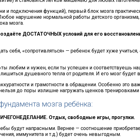
витие) и становится легкой мишенью для любых патогенны
ни и подключения функций), первый блок мозга практичес
Любое нарушение нормальной работы детского организма,
ока мозга.
 создаёте ДОСТАТОЧНЫХ условий для его восстановлен
ть себя, «сопротивляться» — ребенок будет хуже учиться, «
 «ты любим и нужен, если ты успешен и соответствуешь н
 лишиться душевного тепла от родителя. И его мозг будет
ккуратности и грамотности в обращении. Особенно это важ
о нельзя до поры излишне нагружать щенков тренировками
фундамента мозга ребёнка:
а НИЧЕГОНЕДЕЛАНИЕ. Отдых, свободные игры, прогулки.
учебы будут напрасными. Вернее — соотношение приобрета
ения, иммунитета и т.д.) будет очень невыгодным.