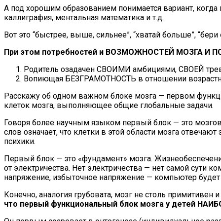
А под хорошим образованием понимается вариант, когда н
каллиграфия, ментальная математика и т.д.
Вот это “быстрее, выше, сильнее”, “хватай больше”, “бери
При этом потребностей и ВОЗМОЖНОСТЕЙ МОЗГА И ПСИХ
Родитель озадачен СВОИМИ амбициями, СВОЕЙ тревог
Вопиющая БЕЗГРАМОТНОСТЬ в отношении возраст
Расскажу об одном важном блоке мозга — первом функцио
клеток мозга, выполняющее общие глобальные задачи.
Говоря более научным языком первый блок — это мозгов
слов означает, что клетки в этой области мозга отвечают
психики.
Первый блок — это «фундамент» мозга. Жизнеобеспечени
от электричества. Нет электричества — нет самой сути к
напряжение, избыточное напряжение — компьютер будет 
Конечно, аналогия грубовата, мозг не столь примитивен
что первый функциональный блок мозга у детей НАИ