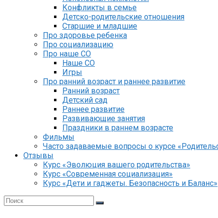
Конфликты в семье
Детско-родительские отношения
Старшие и младшие
Про здоровье ребенка
Про социализацию
Про наше СО
Наше СО
Игры
Про ранний возраст и раннее развитие
Ранний возраст
Детский сад
Раннее развитие
Развивающие занятия
Праздники в раннем возрасте
Фильмы
Часто задаваемые вопросы о курсе «Родительс
Отзывы
Курс «Эволюция вашего родительства»
Курс «Современная социализация»
Курс «Дети и гаджеты. Безопасность и Баланс»