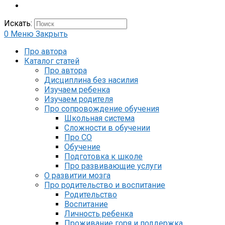
Искать:
0
Меню
Закрыть
Про автора
Каталог статей
Про автора
Дисциплина без насилия
Изучаем ребенка
Изучаем родителя
Про сопровождение обучения
Школьная система
Сложности в обучении
Про СО
Обучение
Подготовка к школе
Про развивающие услуги
О развитии мозга
Про родительство и воспитание
Родительство
Воспитание
Личность ребенка
Проживание горя и поддержка