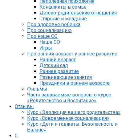
Неполезная психология
Конфликты в семье
Детско-родительские отношения
Старшие и младшие
Про здоровье ребенка
Про социализацию
Про наше СО
Наше СО
Игры
Про ранний возраст и раннее развитие
Ранний возраст
Детский сад
Раннее развитие
Развивающие занятия
Праздники в раннем возрасте
Фильмы
Часто задаваемые вопросы о курсе
«Родительство и Воспитание»
Отзывы
Курс «Эволюция вашего родительства»
Курс «Современная социализация»
Курс «Дети и гаджеты. Безопасность и
Баланс»
0