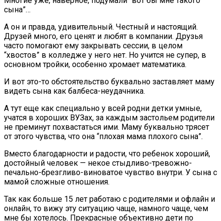
Многие уже, наверное, подумали “вот бы мне такого
сына”…
А он и правда, удивительный. Честный и настоящий.
Друзей много, его ценят и любят в компании. Друзья
часто помогают ему закрывать сессии, в целом
“хвостов” в колледже у него нет. Но учится не супер, в
основном тройки, особенно хромает математика.
И вот это-то обстоятельство буквально заставляет маму
видеть сына как балбеса-неудачника.
А тут еще как специально у всей родни детки умные,
учатся в хороших ВУЗах, за каждым застольем родители
не преминут похвастаться ими. Маму буквально трясет
от этого чувства, что она “плохая мама плохого сына”.
Вместо благодарности и радости, что ребенок хороший,
достойный человек — некое стыдливо-тревожно-
печально-брезгливо-виноватое чувство внутри. У сына с
мамой сложные отношения.
Так как больше 15 лет работаю с родителями и офлайн и
онлайн, то вижу эту ситуацию чаще, намного чаще, чем
мне бы хотелось. Прекрасные объективно дети по