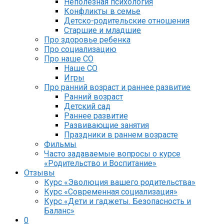
Неполезная психология
Конфликты в семье
Детско-родительские отношения
Старшие и младшие
Про здоровье ребенка
Про социализацию
Про наше СО
Наше СО
Игры
Про ранний возраст и раннее развитие
Ранний возраст
Детский сад
Раннее развитие
Развивающие занятия
Праздники в раннем возрасте
Фильмы
Часто задаваемые вопросы о курсе
«Родительство и Воспитание»
Отзывы
Курс «Эволюция вашего родительства»
Курс «Современная социализация»
Курс «Дети и гаджеты. Безопасность и
Баланс»
0