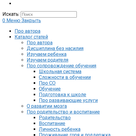
Искать:
0
Меню
Закрыть
Про автора
Каталог статей
Про автора
Дисциплина без насилия
Изучаем ребенка
Изучаем родителя
Про сопровождение обучения
Школьная система
Сложности в обучении
Про СО
Обучение
Подготовка к школе
Про развивающие услуги
О развитии мозга
Про родительство и воспитание
Родительство
Воспитание
Личность ребенка
Проживание горя и поддержка