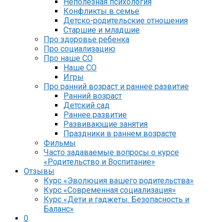
Неполезная психология
Конфликты в семье
Детско-родительские отношения
Старшие и младшие
Про здоровье ребенка
Про социализацию
Про наше СО
Наше СО
Игры
Про ранний возраст и раннее развитие
Ранний возраст
Детский сад
Раннее развитие
Развивающие занятия
Праздники в раннем возрасте
Фильмы
Часто задаваемые вопросы о курсе
«Родительство и Воспитание»
Отзывы
Курс «Эволюция вашего родительства»
Курс «Современная социализация»
Курс «Дети и гаджеты. Безопасность и
Баланс»
0