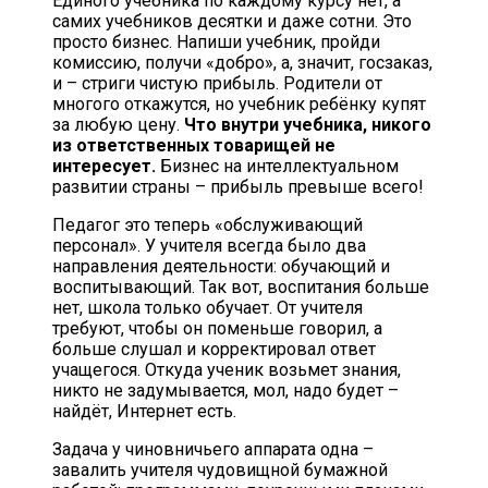
Единого учебника по каждому курсу нет, а
самих учебников десятки и даже сотни. Это
просто бизнес. Напиши учебник, пройди
комиссию, получи «добро», а, значит, госзаказ,
и – стриги чистую прибыль. Родители от
многого откажутся, но учебник ребёнку купят
за любую цену.
Что внутри учебника, никого
из ответственных товарищей не
интересует.
Бизнес на интеллектуальном
развитии страны – прибыль превыше всего!
Педагог это теперь «обслуживающий
персонал». У учителя всегда было два
направления деятельности: обучающий и
воспитывающий. Так вот, воспитания больше
нет, школа только обучает. От учителя
требуют, чтобы он поменьше говорил, а
больше слушал и корректировал ответ
учащегося. Откуда ученик возьмет знания,
никто не задумывается, мол, надо будет –
найдёт, Интернет есть.
Задача у чиновничьего аппарата одна –
завалить учителя чудовищной бумажной