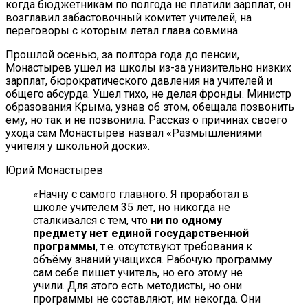
когда бюджетникам по полгода не платили зарплат, он
возглавил забастовочный комитет учителей, на
переговоры с которым летал глава совмина.
Прошлой осенью, за полтора года до пенсии,
Монастырев ушел из школы из-за унизительно низких
зарплат, бюрократического давления на учителей и
общего абсурда. Ушел тихо, не делая фронды. Министр
образования Крыма, узнав об этом, обещала позвонить
ему, но так и не позвонила. Рассказ о причинах своего
ухода сам Монастырев назвал «Размышлениями
учителя у школьной доски».
Юрий Монастырев
«Начну с самого главного. Я проработал в
школе учителем 35 лет, но никогда не
сталкивался с тем, что
ни по одному
предмету нет единой государственной
программы
, т.е. отсутствуют требования к
объёму знаний учащихся. Рабочую программу
сам себе пишет учитель, но его этому не
учили. Для этого есть методисты, но они
программы не составляют, им некогда. Они