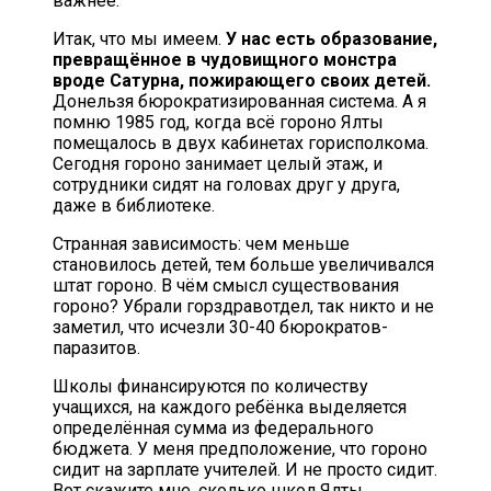
важнее.
Итак, что мы имеем.
У нас есть образование,
превращённое в чудовищного монстра
вроде Сатурна, пожирающего своих детей.
Донельзя бюрократизированная система. А я
помню 1985 год, когда всё гороно Ялты
помещалось в двух кабинетах горисполкома.
Сегодня гороно занимает целый этаж, и
сотрудники сидят на головах друг у друга,
даже в библиотеке.
Странная зависимость: чем меньше
становилось детей, тем больше увеличивался
штат гороно. В чём смысл существования
гороно? Убрали горздравотдел, так никто и не
заметил, что исчезли 30-40 бюрократов-
паразитов.
Школы финансируются по количеству
учащихся, на каждого ребёнка выделяется
определённая сумма из федерального
бюджета. У меня предположение, что гороно
сидит на зарплате учителей. И не просто сидит.
Вот скажите мне, сколько школ Ялты