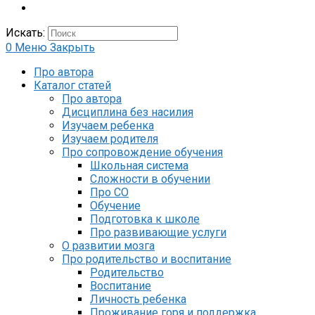
Искать:
0
Меню
Закрыть
Про автора
Каталог статей
Про автора
Дисциплина без насилия
Изучаем ребенка
Изучаем родителя
Про сопровождение обучения
Школьная система
Сложности в обучении
Про СО
Обучение
Подготовка к школе
Про развивающие услуги
О развитии мозга
Про родительство и воспитание
Родительство
Воспитание
Личность ребенка
Проживание горя и поддержка