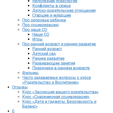
Неполезная психология
Конфликты в семье
Детско-родительские отношения
Старшие и младшие
Про здоровье ребенка
Про социализацию
Про наше СО
Наше СО
Игры
Про ранний возраст и раннее развитие
Ранний возраст
Детский сад
Раннее развитие
Развивающие занятия
Праздники в раннем возрасте
Фильмы
Часто задаваемые вопросы о курсе
«Родительство и Воспитание»
Отзывы
Курс «Эволюция вашего родительства»
Курс «Современная социализация»
Курс «Дети и гаджеты. Безопасность и
Баланс»
0