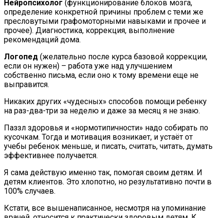
Нейропсихолог
(функционирование блоков мозга,
определение конкретной причины проблем с теми же
пресловутыми графомоторными навыками и прочее и
прочее). Диагностика, коррекция, выполнение
рекомендаций дома.
Логопед
(желательно после курса базовой коррекции,
если он нужен) – работа уже над улучшением
собственно письма, если оно к тому времени еще не
выправится.
Никаких других «чудесных» способов помощи ребенку
на раз-два-три за неделю и даже за месяц я не знаю.
Паззл здоровья и «нормотипичности» надо собирать по
кусочкам. Тогда и мотивация возникает, и устаёт от
учебы ребенок меньше, и писать, считать, читать, думать
эффективнее получается.
Я сама действую именно так, помогая своим детям. И
детям клиентов. Это хлопотно, но результативно почти в
100% случаев.
Кстати, все вышенаписанное, несмотря на упоминание
врачей, относится к практически здоровым детям. К