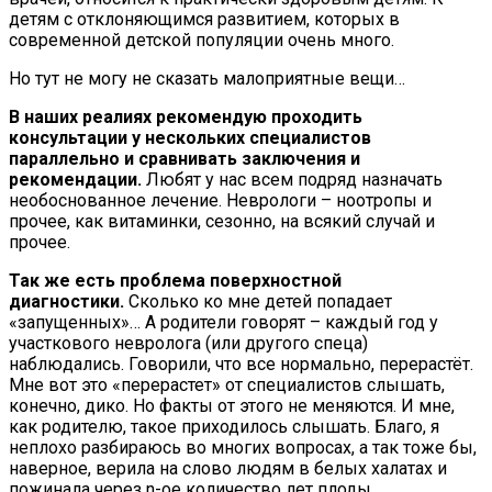
детям с отклоняющимся развитием, которых в
современной детской популяции очень много.
Но тут не могу не сказать малоприятные вещи…
В наших реалиях рекомендую проходить
консультации у нескольких специалистов
параллельно и сравнивать заключения и
рекомендации.
Любят у нас всем подряд назначать
необоснованное лечение. Неврологи – ноотропы и
прочее, как витаминки, сезонно, на всякий случай и
прочее.
Так же есть проблема поверхностной
диагностики.
Сколько ко мне детей попадает
«запущенных»… А родители говорят – каждый год у
участкового невролога (или другого спеца)
наблюдались. Говорили, что все нормально, перерастёт.
Мне вот это «перерастет» от специалистов слышать,
конечно, дико. Но факты от этого не меняются. И мне,
как родителю, такое приходилось слышать. Благо, я
неплохо разбираюсь во многих вопросах, а так тоже бы,
наверное, верила на слово людям в белых халатах и
пожинала через n-ое количество лет плоды.