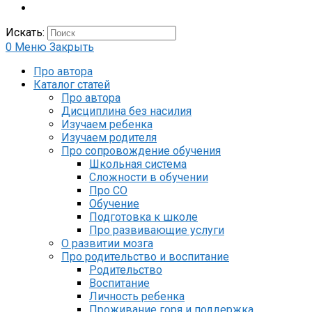
Искать:
0
Меню
Закрыть
Про автора
Каталог статей
Про автора
Дисциплина без насилия
Изучаем ребенка
Изучаем родителя
Про сопровождение обучения
Школьная система
Сложности в обучении
Про СО
Обучение
Подготовка к школе
Про развивающие услуги
О развитии мозга
Про родительство и воспитание
Родительство
Воспитание
Личность ребенка
Проживание горя и поддержка