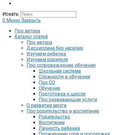
Искать:
0
Меню
Закрыть
Про автора
Каталог статей
Про автора
Дисциплина без насилия
Изучаем ребенка
Изучаем родителя
Про сопровождение обучения
Школьная система
Сложности в обучении
Про СО
Обучение
Подготовка к школе
Про развивающие услуги
О развитии мозга
Про родительство и воспитание
Родительство
Воспитание
Личность ребенка
Проживание горя и поддержка