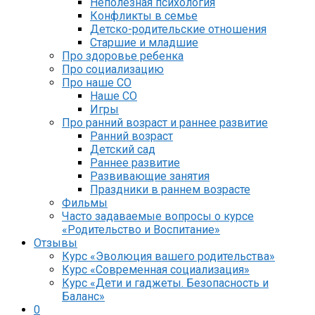
Неполезная психология
Конфликты в семье
Детско-родительские отношения
Старшие и младшие
Про здоровье ребенка
Про социализацию
Про наше СО
Наше СО
Игры
Про ранний возраст и раннее развитие
Ранний возраст
Детский сад
Раннее развитие
Развивающие занятия
Праздники в раннем возрасте
Фильмы
Часто задаваемые вопросы о курсе
«Родительство и Воспитание»
Отзывы
Курс «Эволюция вашего родительства»
Курс «Современная социализация»
Курс «Дети и гаджеты. Безопасность и
Баланс»
0