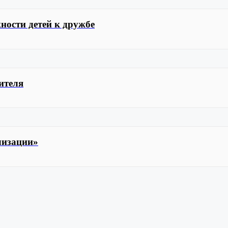
ности детей к дружбе
дителя
лизации»