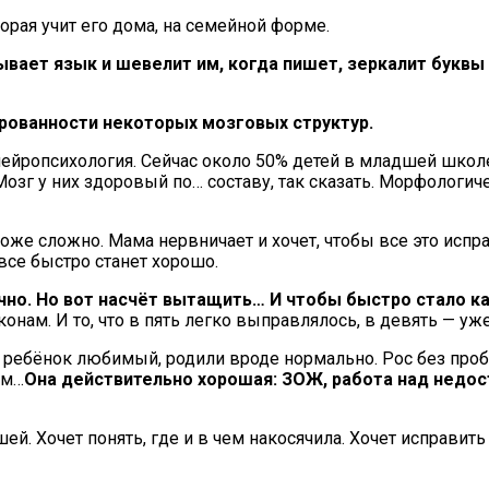
орая учит его дома, на семейной форме.
ывает язык и шевелит им, когда пишет, зеркалит буквы
рованности некоторых мозговых структур.
то нейропсихология. Сейчас около 50% детей в младшей шк
зг у них здоровый по… составу, так сказать. Морфологиче
же сложно. Мама нервничает и хочет, чтобы все это исправ
все быстро станет хорошо.
ечно. Но вот насчёт вытащить… И чтобы быстро стало ка
ам. И то, что в пять легко выправлялось, в девять — уж
 ребёнок любимый, родили вроде нормально. Рос без проб
ям…
Она действительно хорошая: ЗОЖ, работа над недост
ей. Хочет понять, где и в чем накосячила. Хочет исправить 