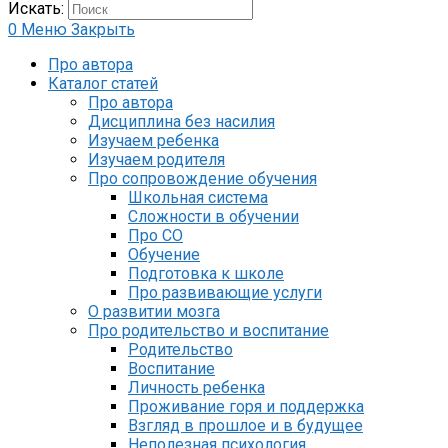
Искать:
0
Меню
Закрыть
Про автора
Каталог статей
Про автора
Дисциплина без насилия
Изучаем ребенка
Изучаем родителя
Про сопровождение обучения
Школьная система
Сложности в обучении
Про СО
Обучение
Подготовка к школе
Про развивающие услуги
О развитии мозга
Про родительство и воспитание
Родительство
Воспитание
Личность ребенка
Проживание горя и поддержка
Взгляд в прошлое и в будущее
Неполезная психология