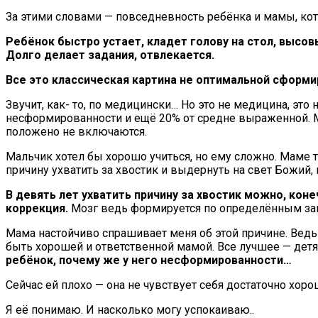
За этими словами — повседневность ребёнка и мамы, кот
Ребёнок быстро устает, кладет голову на стол, высов
Долго делает задания, отвлекается.
Все это классическая картина не оптимальной сформи
Звучит, как- то, по медицински… Но это не медицина, э
несформированности и ещё 20% от средне выраженной. Мо
положено не включаются.
Мальчик хотел бы хорошо учиться, но ему сложно. Маме то
причину ухватить за хвостик и выдернуть на свет Божий, 
В девять лет ухватить причину за хвостик можно, кон
коррекция.
Мозг ведь формируется по определённым закон
Мама настойчиво спрашивает меня об этой причине. Ведь
быть хорошей и ответственной мамой. Все лучшее — дет
ребёнок, почему же у него несформированности…
Сейчас ей плохо — она не чувствует себя достаточно хорош
Я её понимаю. И насколько могу успокаиваю..