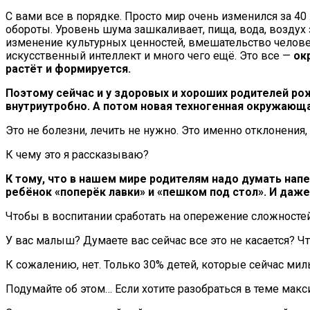
С вами все в порядке. Просто мир очень изменился за 40
обороты. Уровень шума зашкаливает, пища, вода, воздух
изменение культурных ценностей, вмешательство челове
искусственный интеллект и много чего ещё. Это все —
ок
растёт и формируется.
Поэтому сейчас и у здоровых и хороших родителей р
внутриутробно. А потом новая техногенная окружающ
Это не болезни, лечить не нужно. Это именно отклонения
К чему это я рассказываю?
К тому, что в нашем мире родителям надо думать напе
ребёнок «поперёк лавки» и «пешком под стол». И даже
Чтобы в воспитании сработать на опережение сложностей 
У вас малыш? Думаете вас сейчас все это не касается? Ч
К сожалению, нет. Только 30% детей, которые сейчас ми
Подумайте об этом… Если хотите разобраться в теме макс