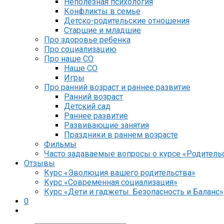
Неполезная психология
Конфликты в семье
Детско-родительские отношения
Старшие и младшие
Про здоровье ребенка
Про социализацию
Про наше СО
Наше СО
Игры
Про ранний возраст и раннее развитие
Ранний возраст
Детский сад
Раннее развитие
Развивающие занятия
Праздники в раннем возрасте
Фильмы
Часто задаваемые вопросы о курсе «Родительс
Отзывы
Курс «Эволюция вашего родительства»
Курс «Современная социализация»
Курс «Дети и гаджеты. Безопасность и Баланс»
0