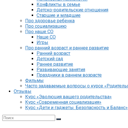
Конфликты в семье
Детско-родительские отношения
Старшие и младшие
Про здоровье ребенка
Про социализацию
Про наше СО
Наше СО
Игры
Про ранний возраст и раннее развитие
Ранний возраст
Детский сад
Раннее развитие
Развивающие занятия
Праздники в раннем возрасте
Фильмы
Часто задаваемые вопросы о курсе «Родительс
Отзывы
Курс «Эволюция вашего родительства»
Курс «Современная социализация»
Курс «Дети и гаджеты. Безопасность и Баланс»