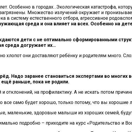
 лет. Особенно в городах…Экологическая катастрофа, кото
 загрязнены. Множество излучений окружает и пронизывае
ка в систему естественного отбора, агрессивное родовсп
ружающая среда и она влияет на всех. Особенно на дет
ождаются дети с не оптимально сформированными стру
ая среда догружает их…
, но хлопот они доставляют ребёнку и родителям много. С
рёд. Надо заранее становиться экспертами во многих в
 ещё раньше, пока не родили.
и отклонений, на профилактику. А не искать потом причины
то все само будет хорошо, только потому, что вы хорошие
лые, маленькие, здоровые малыши из хороших семей, будут
имально подробно – приходите на курс «Родительство и Во