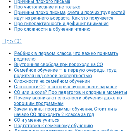
Причины плохого письма
Про чистописание и не только
Причины плохо письма, счёта и прочих трудностей
идут из раннего возраста. Как это получается
Про гиперактивность и дефицит внимания
Про сложности в обучении чтению
Про СО
Ребёнок в первом классе, что важно понимать
родителю
Внутренняя свобода при переходе на СО
Семейное обучение — в первую очередь, труд
родителя над своей экспертностью
Сложности на семейном обучении
Сложности СО, о которых нужно знать заранее
СО или школа? Про педагогов и спорные моменты
Почему возникают сложности обучения даже по
хорошим программам
Зачем нужны программы обучения. Стоит ли в
начале СО проходить 2 класса за год
СО и умение учиться
Подготовка к семейному обучению