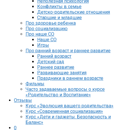
Неполезная психология
Конфликты в семье
Детско-родительские отношения
Старшие и младшие
Про здоровье ребенка
Про социализацию
Про наше СО
Наше СО
Игры
Про ранний возраст и раннее развитие
Ранний возраст
Детский сад
Раннее развитие
Развивающие занятия
Праздники в раннем возрасте
Фильмы
Часто задаваемые вопросы о курсе
«Родительство и Воспитание»
Отзывы
Курс «Эволюция вашего родительства»
Курс «Современная социализация»
Курс «Дети и гаджеты. Безопасность и
Баланс»
0