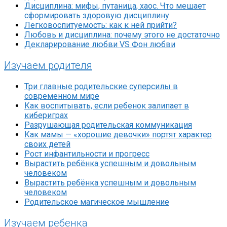
Дисциплина: мифы, путаница, хаос. Что мешает
сформировать здоровую дисциплину
Легковоспитуемость: как к ней прийти?
Любовь и дисциплина: почему этого не достаточно
Декларирование любви VS Фон любви
Изучаем родителя
Три главные родительские суперсилы в
современном мире
Как воспитывать, если ребенок залипает в
кибериграх
Разрушающая родительская коммуникация
Как мамы — «хорошие девочки» портят характер
своих детей
Рост инфантильности и прогресс
Вырастить ребёнка успешным и довольным
человеком
Вырастить ребёнка успешным и довольным
человеком
Родительское магическое мышление
Изучаем ребенка