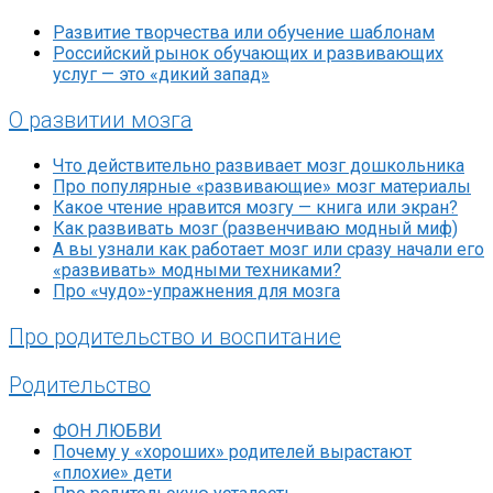
Развитие творчества или обучение шаблонам
Российский рынок обучающих и развивающих
услуг — это «дикий запад»
О развитии мозга
Что действительно развивает мозг дошкольника
Про популярные «развивающие» мозг материалы
Какое чтение нравится мозгу — книга или экран?
Как развивать мозг (развенчиваю модный миф)
А вы узнали как работает мозг или сразу начали его
«развивать» модными техниками?
Про «чудо»-упражнения для мозга
Про родительство и воспитание
Родительство
ФОН ЛЮБВИ
Почему у «хороших» родителей вырастают
«плохие» дети