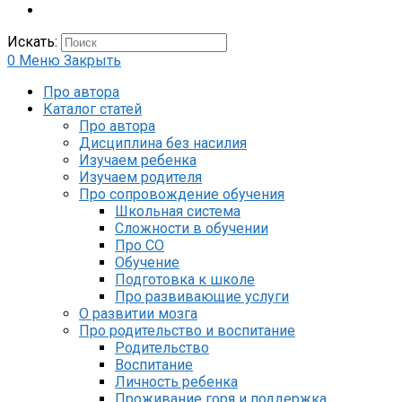
Искать:
0
Меню
Закрыть
Про автора
Каталог статей
Про автора
Дисциплина без насилия
Изучаем ребенка
Изучаем родителя
Про сопровождение обучения
Школьная система
Сложности в обучении
Про СО
Обучение
Подготовка к школе
Про развивающие услуги
О развитии мозга
Про родительство и воспитание
Родительство
Воспитание
Личность ребенка
Проживание горя и поддержка